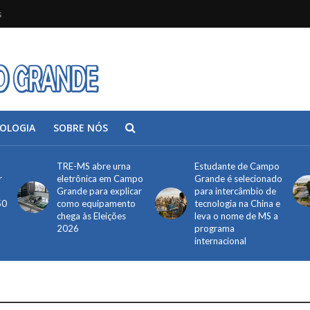
s
OLOGIA
SOBRE NÓS
TRE-MS abre urna
Estudante de Campo
r
eletrônica em Campo
Grande é selecionado
Grande para explicar
para intercâmbio de
50
como equipamento
tecnologia na China e
chega às Eleições
leva o nome de MS a
2026
programa
internacional