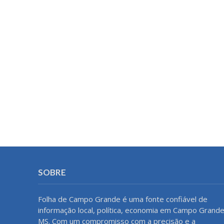
SOBRE
Folha de Campo Grande é uma fonte confiável de
informação local, política, economia em Campo Grande
MS. Com um compromisso com a precisão e a