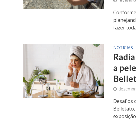
fevereir
Conforme 
planejand
fazer toda
NOTICIAS
Radia
a pel
Belle
dezembr
Desafios 
Belletato
exposição 