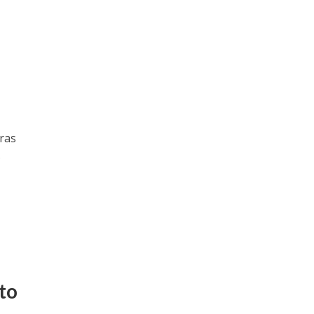
iras
s
to