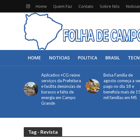
Home
Quem Faz
Contato
Sobre Nós
Noticia
HOME
NOTICIAS
POLITICA
BRASIL
TECN
Aplicativo +CG reúne
Bolsa Família de
serviços da Prefeitura
agosto começa a se
e facilita denúncias de
pago no dia 18 e
buracos e falta de
beneficia mais de 1
energia em Campo
mil famílias em MS
Grande
Tag - Revista