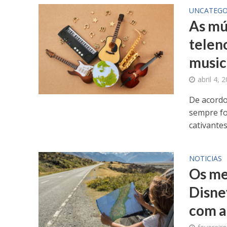
UNCATEGO
As mú
telen
music
abril 4, 
De acordo 
sempre fo
cativantes 
NOTICIAS
Os me
Disne
com a