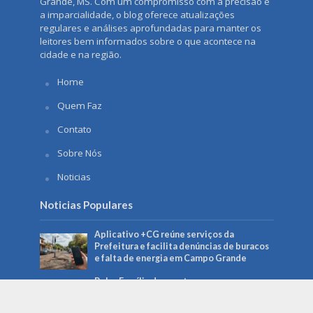
Grande, MS. Com um compromisso com a precisão e
a imparcialidade, o blog oferece atualizações
regulares e análises aprofundadas para manter os
leitores bem informados sobre o que acontece na
cidade e na região.
Home
Quem Faz
Contato
Sobre Nós
Noticias
Noticias Populares
Aplicativo +CG reúne serviços da
Prefeitura e facilita denúncias de buracos
e falta de energia em Campo Grande
Bolsa Família de agosto começa a ser pago
no dia 18 e beneficia mais de 150 mil
famílias em MS