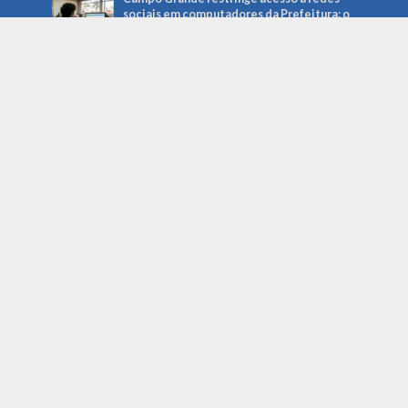
sociais em computadores da Prefeitura: o
que muda para servidores e serviços
públicos
Roberto Higa: a trajetória do fotógrafo
que ajudou a preservar a memória de
Campo Grande e foi reconhecido pela
Câmara Municipal
Noticias Recentes
Gerencie o imprevisto: como a preparação
pode salvar sua empresa da crise
agosto 6, 2026
Campo Grande restringe acesso a redes
sociais em computadores da Prefeitura: o
que muda para servidores e serviços
públicos
agosto 5, 2026
Roberto Higa: a trajetória do fotógrafo
que ajudou a preservar a memória de
Campo Grande e foi reconhecido pela
Câmara Municipal
agosto 5, 2026