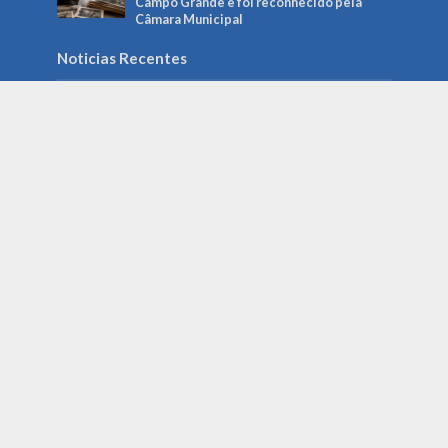
Campo Grande e foi reconhecido pela
Câmara Municipal
Noticias Recentes
Gerencie o imprevisto: como a preparação
pode salvar sua empresa da crise
agosto 6, 2026
Campo Grande restringe acesso a redes
sociais em computadores da Prefeitura: o
que muda para servidores e serviços
públicos
agosto 5, 2026
Roberto Higa: a trajetória do fotógrafo
que ajudou a preservar a memória de
Campo Grande e foi reconhecido pela
Câmara Municipal
agosto 5, 2026
contato@folhacampogrande.com.br
- tel.(11)91754-
6532