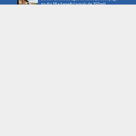
no dia 18 e beneficia mais de 150 mil
famílias em MS
TRE-MS abre urna eletrônica em Campo
Grande para explicar como equipamento
chega às Eleições 2026
Noticias Recentes
Aplicativo +CG reúne serviços da
Prefeitura e facilita denúncias de buracos
e falta de energia em Campo Grande
agosto 7, 2026
Bolsa Família de agosto começa a ser pago
no dia 18 e beneficia mais de 150 mil
famílias em MS
agosto 7, 2026
TRE-MS abre urna eletrônica em Campo
Grande para explicar como equipamento
chega às Eleições 2026
agosto 7, 2026