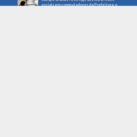
sociais em computadores da Prefeitura: o
que muda para servidores e serviços
públicos
Roberto Higa: a trajetória do fotógrafo
que ajudou a preservar a memória de
Campo Grande e foi reconhecido pela
Câmara Municipal
Noticias Recentes
Gerencie o imprevisto: como a preparação
pode salvar sua empresa da crise
agosto 6, 2026
Campo Grande restringe acesso a redes
sociais em computadores da Prefeitura: o
que muda para servidores e serviços
públicos
agosto 5, 2026
Roberto Higa: a trajetória do fotógrafo
que ajudou a preservar a memória de
Campo Grande e foi reconhecido pela
Câmara Municipal
agosto 5, 2026