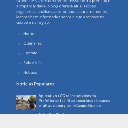
Grande, MS. Com um compromisso com a precisão e
a imparcialidade, o blog oferece atualizações
regulares e análises aprofundadas para manter os
leitores bem informados sobre o que acontece na
cidade e na região.
Home
Quem Faz
Contato
Sobre Nós
Noticias
Noticias Populares
Aplicativo +CG reúne serviços da
Prefeitura e facilita denúncias de buracos
e falta de energia em Campo Grande
Bolsa Família de agosto começa a ser pago
no dia 18 e beneficia mais de 150 mil
famílias em MS