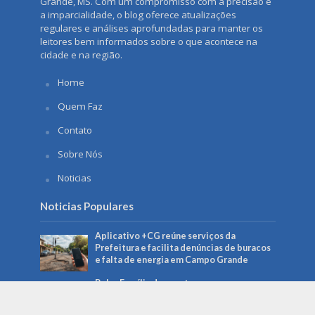
Grande, MS. Com um compromisso com a precisão e
a imparcialidade, o blog oferece atualizações
regulares e análises aprofundadas para manter os
leitores bem informados sobre o que acontece na
cidade e na região.
Home
Quem Faz
Contato
Sobre Nós
Noticias
Noticias Populares
Aplicativo +CG reúne serviços da
Prefeitura e facilita denúncias de buracos
e falta de energia em Campo Grande
Bolsa Família de agosto começa a ser pago
no dia 18 e beneficia mais de 150 mil
famílias em MS