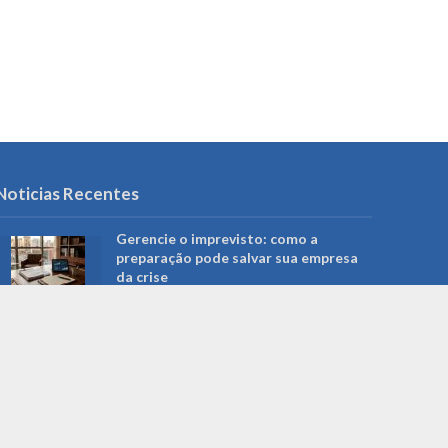
Noticias Recentes
Gerencie o imprevisto: como a
preparação pode salvar sua empresa
da crise
agosto 6, 2026
Campo Grande restringe acesso a
redes sociais em computadores da
Prefeitura: o que muda para
servidores e serviços públicos
agosto 5, 2026
Roberto Higa: a trajetória do