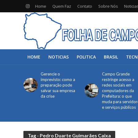
Home
Quem Faz
Contato
Sobre Nós
Noticia
HOME
NOTICIAS
POLITICA
BRASIL
TECN
Gerencie o
Campo Grande
imprevisto: como a
restringe acesso a
preparação pode
redes sociais em
salvar sua empresa
computadores da
da crise
Prefeitura: o que
muda para servidor
e serviços públicos
Tag - Pedro Duarte Guimarães Caixa