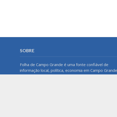
SOBRE
Folha de Campo Grande é uma fonte confiável de
informação local, política, economia em Campo Grande
MS. Com um compromisso com a precisão e a
imparcialidade, o blog oferece atualizações regulares
e análises aprofundadas para manter os leitores bem
informados sobre o que acontece na cidade e na
região.
Home