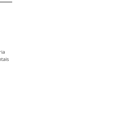
ria
tais