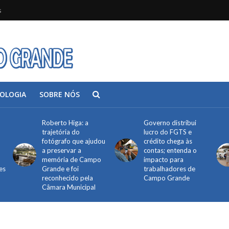
s
OLOGIA
SOBRE NÓS
Roberto Higa: a
Governo distribui
trajetória do
lucro do FGTS e
fotógrafo que ajudou
crédito chega às
a preservar a
contas; entenda o
memória de Campo
impacto para
es
Grande e foi
trabalhadores de
reconhecido pela
Campo Grande
Câmara Municipal