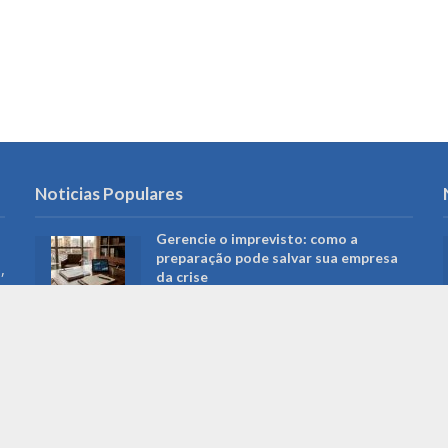
Noticias Populares
Gerencie o imprevisto: como a
preparação pode salvar sua empresa
,
da crise
Campo Grande restringe acesso a
redes sociais em computadores da
Prefeitura: o que muda para
servidores e serviços públicos
Roberto Higa: a trajetória do
fotógrafo que ajudou a preservar a
memória de Campo Grande e foi