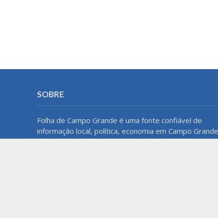
SOBRE
Folha de Campo Grande é uma fonte confiável de
informação local, política, economia em Campo Grande
MS. Com um compromisso com a precisão e a
imparcialidade, o blog oferece atualizações regulares
e análises aprofundadas para manter os leitores bem
informados sobre o que acontece na cidade e na
região.
Home