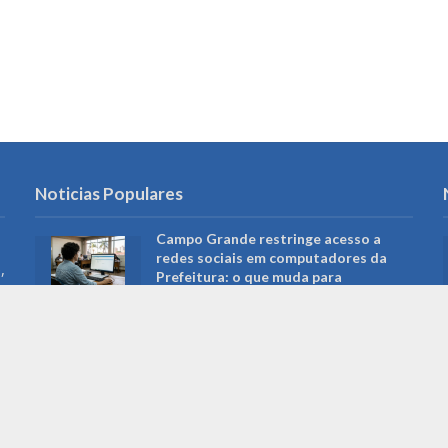
Noticias Populares
Campo Grande restringe acesso a
redes sociais em computadores da
,
Prefeitura: o que muda para
servidores e serviços públicos
Roberto Higa: a trajetória do
fotógrafo que ajudou a preservar a
memória de Campo Grande e foi
reconhecido pela Câmara Municipal
Governo distribui lucro do FGTS e
crédito chega às contas; entenda o
impacto para trabalhadores de