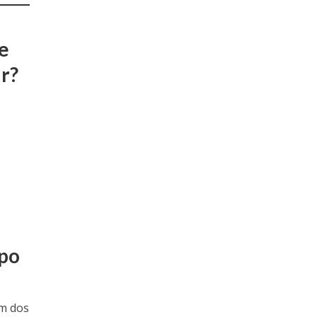
e
r?
mpo
um dos