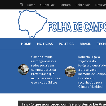
Home
Quem Faz
Contato
Sobre Nós
Noticia
HOME
NOTICIAS
POLITICA
BRASIL
TECN
Campo Grande
Roberto Higa: a
restringe acesso a
trajetória do
redes sociais em
fotógrafo que ajud
computadores da
a preservar a
Prefeitura: o que
memória de Campo
muda para servidores
Grande e foi
e serviços públicos
reconhecido pela
Câmara Municipal
Tag - O que aconteceu com Sérgio Bento De Ara