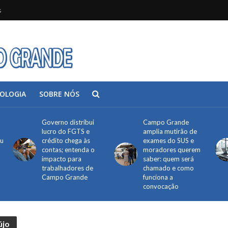
s
OLOGIA
SOBRE NÓS
Governo distribui
Campo Grande
lucro do FGTS e
amplia mutirão de
ou
crédito chega às
exames do SUS e
contas; entenda o
moradores querem
impacto para
saber: quem será
trabalhadores de
chamado e como
Campo Grande
funciona a
convocação
újo