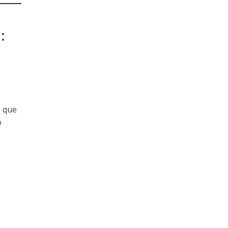
:
s que
o