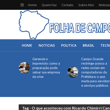
Home
Quem Faz
Contato
Sobre Nós
Noticia
HOME
NOTICIAS
POLITICA
BRASIL
TECN
Gerencie o
Campo Grande
imprevisto: como a
restringe acesso a
preparação pode
redes sociais em
salvar sua empresa
computadores da
da crise
Prefeitura: o que
muda para servidor
e serviços públicos
Tag - O que aconteceu com Ricardo Chimirri Can