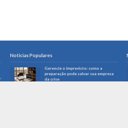
Noticias Populares
Gerencie o imprevisto: como a
preparação pode salvar sua empresa
,
da crise
Campo Grande restringe acesso a
redes sociais em computadores da
Prefeitura: o que muda para
servidores e serviços públicos
Roberto Higa: a trajetória do
fotógrafo que ajudou a preservar a
memória de Campo Grande e foi