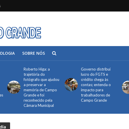
s
OLOGIA
SOBRE NÓS
Roberto Higa: a
Governo distribui
trajetória do
lucro do FGTS e
fotógrafo que ajudou
crédito chega às
a preservar a
contas; entenda o
memória de Campo
impacto para
es
Grande e foi
trabalhadores de
reconhecido pela
Campo Grande
Câmara Municipal
dia