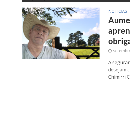
NOTICIAS
Aumen
apren
obrig
setembro
A seguran
desejam c
Chimirri C