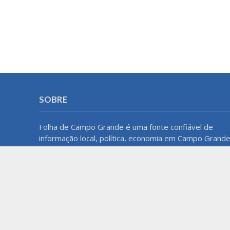
SOBRE
Folha de Campo Grande é uma fonte confiável de
informação local, política, economia em Campo Grande
MS. Com um compromisso com a precisão e a
imparcialidade, o blog oferece atualizações regulares
e análises aprofundadas para manter os leitores bem
informados sobre o que acontece na cidade e na
região.
Home