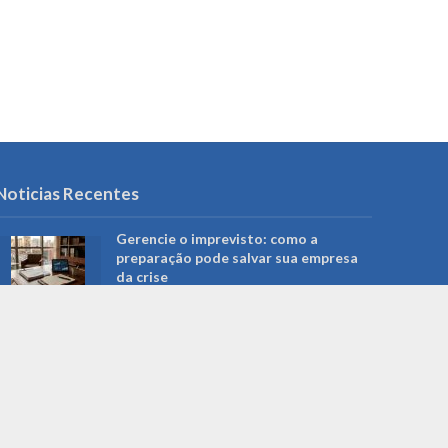
Noticias Recentes
Gerencie o imprevisto: como a
preparação pode salvar sua empresa
da crise
agosto 6, 2026
Campo Grande restringe acesso a
redes sociais em computadores da
Prefeitura: o que muda para
servidores e serviços públicos
agosto 5, 2026
Roberto Higa: a trajetória do