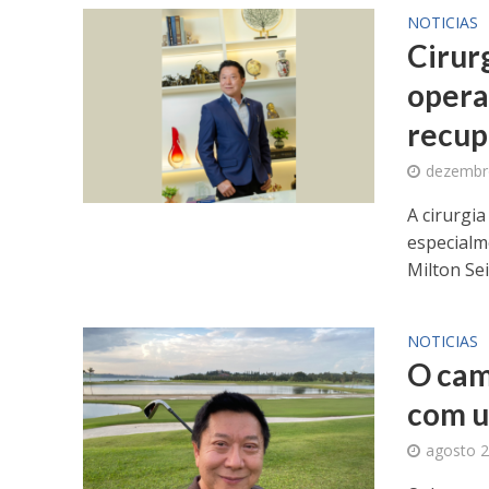
NOTICIAS
Cirurg
opera
recup
dezembr
A cirurgia
especialm
Milton Sei
NOTICIAS
O cam
com u
agosto 2