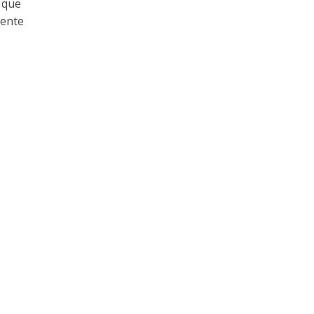
 que
mente