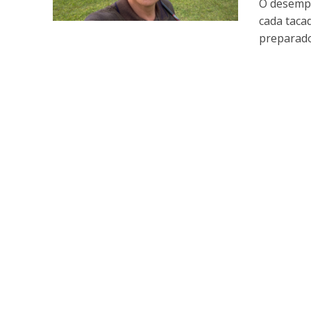
O desempe
cada taca
preparado.