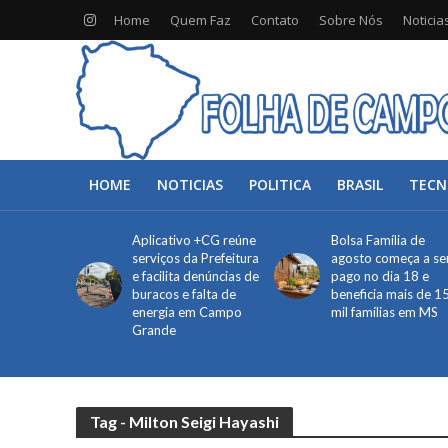
Home
Quem Faz
Contato
Sobre Nós
Noticia
HOME
NOTICIAS
POLITICA
BRASIL
TECN
Aplicativo +CG reúne
Bolsa Família de
serviços da Prefeitura
agosto começa a se
e facilita denúncias de
pago no dia 18 e
buracos e falta de
beneficia mais de 1
energia em Campo
mil famílias em MS
Grande
Tag - Milton Seigi Hayashi