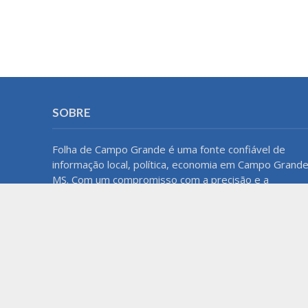
SOBRE
Folha de Campo Grande é uma fonte confiável de
informação local, política, economia em Campo Grande
MS. Com um compromisso com a precisão e a
imparcialidade, o blog oferece atualizações regulares
e análises aprofundadas para manter os leitores bem
informados sobre o que acontece na cidade e na
região.
Home