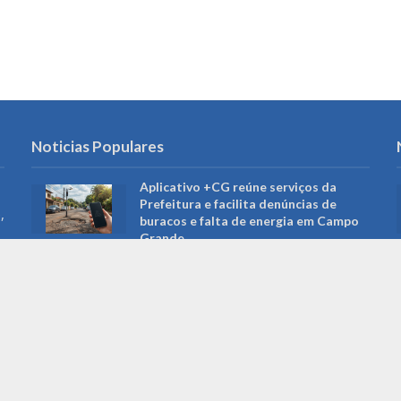
Noticias Populares
Aplicativo +CG reúne serviços da
Prefeitura e facilita denúncias de
,
buracos e falta de energia em Campo
Grande
Bolsa Família de agosto começa a ser
pago no dia 18 e beneficia mais de 150
mil famílias em MS
TRE-MS abre urna eletrônica em
Campo Grande para explicar como
equipamento chega às Eleições 2026