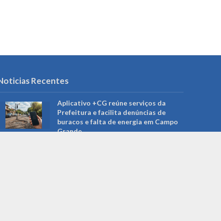
Noticias Recentes
Aplicativo +CG reúne serviços da
Prefeitura e facilita denúncias de
buracos e falta de energia em Campo
Grande
agosto 7, 2026
Bolsa Família de agosto começa a ser
pago no dia 18 e beneficia mais de 150
mil famílias em MS
agosto 7, 2026
TRE-MS abre urna eletrônica em
Campo Grande para explicar como