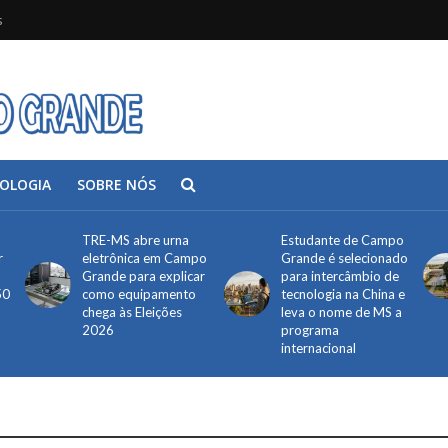
s
OLOGIA
SOBRE NÓS
TRE-MS abre urna
Estudante de Campo
r
eletrônica em Campo
Grande é selecionado
Grande para explicar
para intercâmbio de
50
como equipamento
tecnologia na China e
chega às Eleições
leva o nome de MS a
2026
programa
internacional