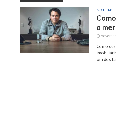
NOTICIAS
Como 
o mer
novembr
Como dest
imobiliár
um dos fat