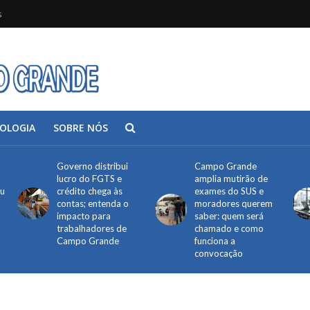
s
OLOGIA
SOBRE NÓS
Governo distribui
Campo Grande
lucro do FGTS e
amplia mutirão de
ou
crédito chega às
exames do SUS e
contas; entenda o
moradores querem
impacto para
saber: quem será
trabalhadores de
chamado e como
Campo Grande
funciona a
convocação