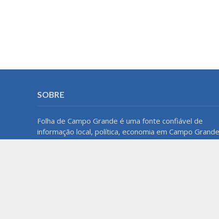
SOBRE
Folha de Campo Grande é uma fonte confiável de
informação local, política, economia em Campo Grande
MS. Com um compromisso com a precisão e a
imparcialidade, o blog oferece atualizações regulares
e análises aprofundadas para manter os leitores bem
informados sobre o que acontece na cidade e na
região.
Home