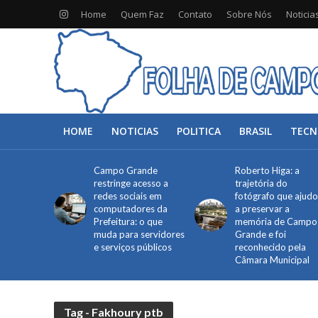
Home
Quem Faz
Contato
Sobre Nós
Noticia
HOME
NOTICIAS
POLITICA
BRASIL
TECN
Campo Grande
Roberto Higa: a
restringe acesso a
trajetória do
redes sociais em
fotógrafo que ajud
computadores da
a preservar a
Prefeitura: o que
memória de Campo
muda para servidores
Grande e foi
e serviços públicos
reconhecido pela
Câmara Municipal
Tag - Fakhoury ptb