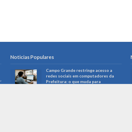
Noticias Populares
Campo Grande restringe acesso a
redes sociais em computadores da
,
Prefeitura: o que muda para
servidores e serviços públicos
Roberto Higa: a trajetória do
fotógrafo que ajudou a preservar a
memória de Campo Grande e foi
reconhecido pela Câmara Municipal
Governo distribui lucro do FGTS e
crédito chega às contas; entenda o
impacto para trabalhadores de