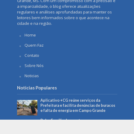
Grande, MS. Com um compromisso com a precisão e
a imparcialidade, o blog oferece atualizações
regulares e análises aprofundadas para manter os
leitores bem informados sobre o que acontece na
cidade e na região.
Home
Quem Faz
Contato
Sobre Nós
Noticias
Noticias Populares
Aplicativo +CG reúne serviços da
Prefeitura e facilita denúncias de buracos
e falta de energia em Campo Grande
Bolsa Família de agosto começa a ser pago
no dia 18 e beneficia mais de 150 mil
famílias em MS