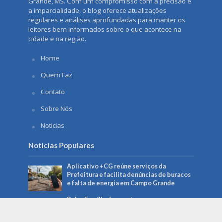
Grande, MS. Com um compromisso com a precisão e
a imparcialidade, o blog oferece atualizações
regulares e análises aprofundadas para manter os
leitores bem informados sobre o que acontece na
cidade e na região.
Home
Quem Faz
Contato
Sobre Nós
Noticias
Noticias Populares
Aplicativo +CG reúne serviços da
Prefeitura e facilita denúncias de buracos
e falta de energia em Campo Grande
Bolsa Família de agosto começa a ser pago
no dia 18 e beneficia mais de 150 mil
famílias em MS