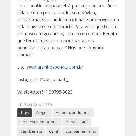
emocional incomparável. A presença de um cão na
vida de uma pessoa pode, sem dúvida,
transformar sua saúde emocional e promover uma
vida mais feliz e equilibrada. Para você que busca
um novo amigo animal, conte com o Canil Benatti,
que tem se destacado por suas ações
beneficentes ao apoiar ONGs que abrigam
animais.
Site:
www.ursinhosbenatti.com.br
Instagram: @canilbenatti_
WhatsApp: (51) 99796-3020
Post Views:
236
Tags
Alegria
Amor incondicional
Bem-estar emocional
Benatti Canil
Cani Benatti
Canil
Companheirismo