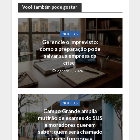
Você também pode gostar
NOTICIAS
Gerencie o imprevisto:
como a preparação pode
salvar sua empresa da
crise
agosto 6, 2026
NOTICIAS
Campo Grande amplia
mutirão de exames do SUS
e moradores querem
saber: quem será chamado
e como funciona a