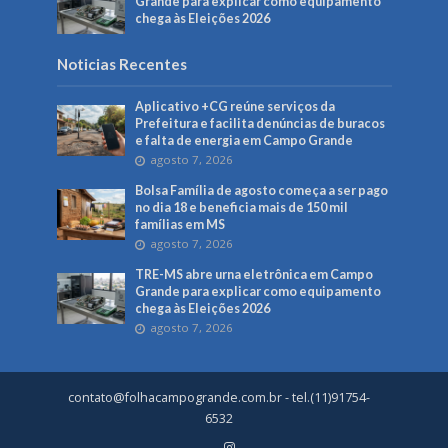
Grande para explicar como equipamento
chega às Eleições 2026
Noticias Recentes
Aplicativo +CG reúne serviços da
Prefeitura e facilita denúncias de buracos
e falta de energia em Campo Grande
agosto 7, 2026
Bolsa Família de agosto começa a ser pago
no dia 18 e beneficia mais de 150 mil
famílias em MS
agosto 7, 2026
TRE-MS abre urna eletrônica em Campo
Grande para explicar como equipamento
chega às Eleições 2026
agosto 7, 2026
contato@folhacampogrande.com.br
- tel.(11)91754-
6532